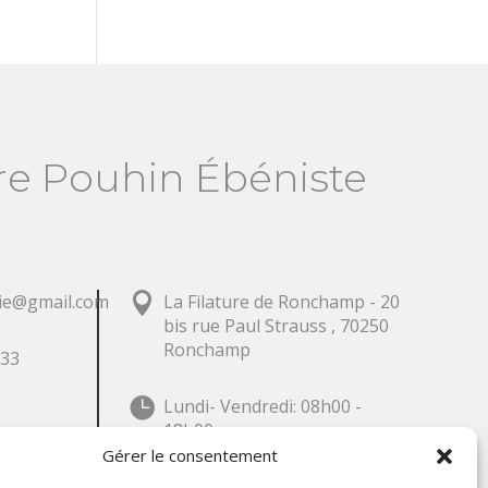
re Pouhin Ébéniste

rie@gmail.com
La Filature de Ronchamp - 20
bis rue Paul Strauss , 70250
Ronchamp
 33

Lundi- Vendredi: 08h00 -
18h00
Gérer le consentement