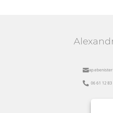
Alexand

ap.ebeniste

06 61 12 83