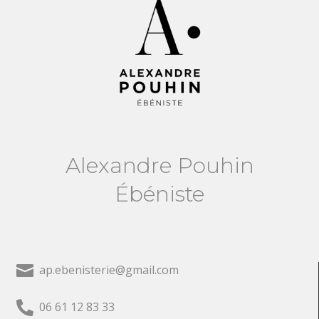
Alexandre Pouhin
Ébéniste

ap.ebenisterie@gmail.com

06 61 12 83 33